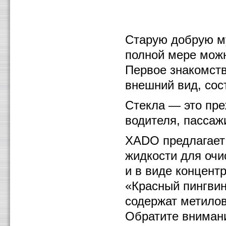
Старую добрую му
полной мере можн
Первое знакомств
внешний вид, сост
Стекла — это преж
водителя, пассаж
ХАDО предлагает
жидкости для очи
и в виде концент
«Красный пингви
содержат метилов
Обратите вниман