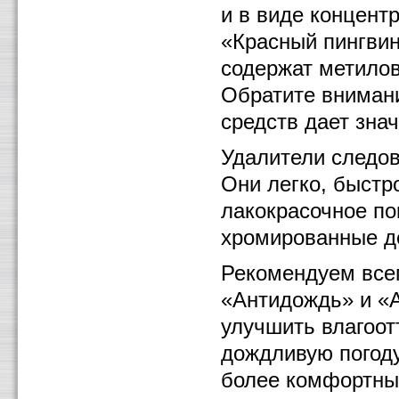
и в виде концент
«Красный пингви
содержат метилов
Обратите вниман
средств дает зна
Удалители следов
Они легко, быстр
лакокрасочное по
хромированные д
Рекомендуем всег
«Антидождь» и «А
улучшить влагоот
дождливую погод
более комфортны