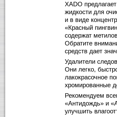
ХАDО предлагает
жидкости для очи
и в виде концент
«Красный пингви
содержат метилов
Обратите вниман
средств дает зна
Удалители следов
Они легко, быстр
лакокрасочное по
хромированные д
Рекомендуем всег
«Антидождь» и «А
улучшить влагоот