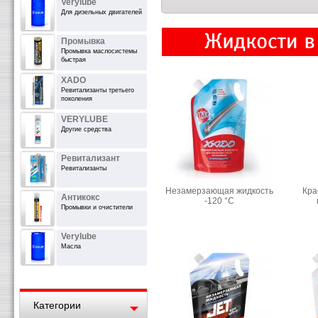
Verylube
Для дизельных двигателей
Промывка
Промывка маслосистемы
быстрая
XADO
Ревитализанты третьего
поколения
VERYLUBE
Другие средства
Ревитализант
Ревитализанты
Незамерзающая жидкость
Кра
Антикокс
-120 °С
Промывки и очистители
Verylube
Масла
Категории