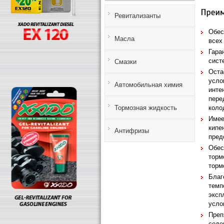
Ревитализанты
Обес
Масла
всех
Гара
сист
Смазки
Оста
усло
Автомобильная химия
инте
пере
Тормозная жидкость
коло
Имее
кипе
Антифризы
пред
Обес
торм
торм
Благ
темп
эксп
усло
Преп
соде