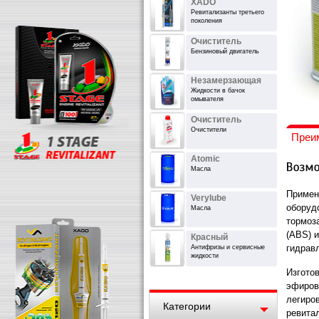
XADO
Ревитализанты третьего
поколения
Очиститель
Бензиновый двигатель
Незамерзающая
Жидкости в бачок
омывателя
Очиститель
Очистители
Преи
Atomic
Масла
Примен
Verylube
оборуд
Масла
тормоз
(ABS) 
Красный
гидрав
Антифризы и сервисные
жидкости
Изгото
эфиров
легиро
Категории
ревитал