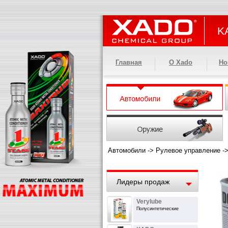
KA
Главная
О Xado
Но
Автомобили
->
Рулевое управление
-
Лидеры продаж
Verylube
Полусинтетические