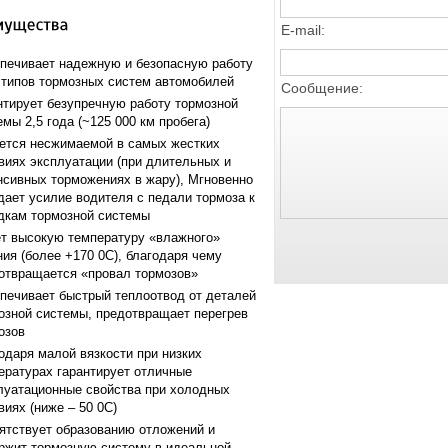
E-mail:
печивает надежную и безопасную работу
 типов тормозных систем автомобилей
Сообщение:
нтирует безупречную работу тормозной
емы 2,5 года (~125 000 км пробега)
ется несжимаемой в самых жестких
виях эксплуатации (при длительных и
нсивных торможениях в жару), Мгновенно
дает усилие водителя с педали тормоза к
дкам тормозной системы
т высокую температуру «влажного»
ния (более +170 0С), благодаря чему
отвращается «провал тормозов»
печивает быстрый теплоотвод от деталей
озной системы, предотвращает перегрев
озов
одаря малой вязкости при низких
ературах гарантирует отличные
луатационные свойства при холодных
виях (ниже – 50 0С)
ятствует образованию отложений и
ржит тормозную систему в идеальной