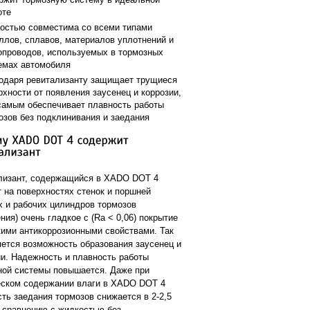
оте
остью совместима со всеми типами
ллов, сплавов, материалов уплотнений и
опроводов, используемых в тормозных
емах автомобиля
одаря ревитализанту защищает трущиеся
рхности от появления заусенец и коррозии,
самым обеспечивает плавность работы
озов без подклинивания и заедания
лизант, содержащийся в XADO DOT 4
т на поверхностях стенок и поршней
х и рабочих цилиндров тормозов
ния) очень гладкое с (Ra < 0,06) покрытие
кими антикоррозионными свойствами. Так
яется возможность образования заусенец и
ии. Надежность и плавность работы
ной системы повышается. Даже при
еском содержании влаги в XADO DOT 4
ть заедания тормозов снижается в 2-2,5
о сравнению с жидкостью без