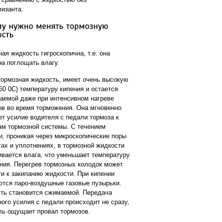
лизанта.
ая жидкость гигроскопична, т.е. она
на поглощать влагу.
тормозная жидкость, имеет очень высокую
60 0С) температуру кипения и остается
аемой даже при интенсивном нагреве
ов во время торможения. Она мгновенно
ет усилие водителя с педали тормоза к
ам тормозной системы. С течением
и, проникая через микроскопические поры
гах и уплотнениях, в тормозной жидкости
ивается влага, что уменьшает температуру
ения. Перегрев тормозных колодок может
ти к закипанию жидкости. При кипении
ются паро-воздушные газовые пузырьки.
ть становится сжимаемой. Передача
ого усилия с педали происходит не сразу,
ль ощущает провал тормозов.