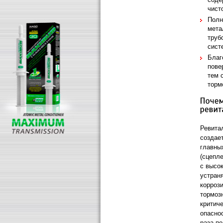
чист
Полн
мета
труб
сист
Благ
пове
тем 
торм
Ревита
создае
главны
(сцепле
с высо
устран
корроз
тормоз
критич
опаснос
раза п