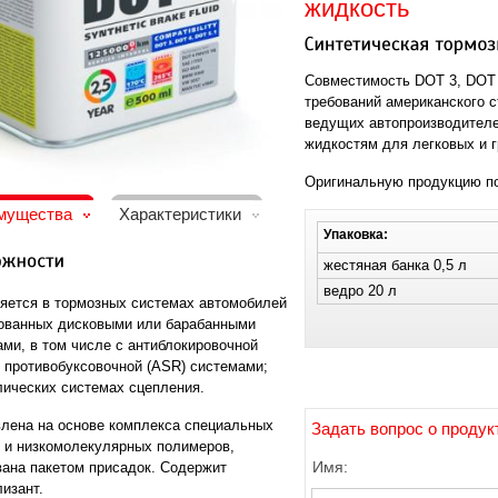
жидкость
Совместимость DOT 3, DOT 
требований американского 
ведущих автопроизводител
жидкостям для легковых и 
Оригинальную продукцию по
мущества
Характеристики
Упаковка:
жестяная банка 0,5 л
ведро 20 л
яется в тормозных системах автомобилей
ованных дисковыми или барабанными
ами, в том числе с антиблокировочной
и противобуксовочной (ASR) системами;
лических системах сцепления.
влена на основе комплекса специальных
Задать вопрос о продук
 и низкомолекулярных полимеров,
Имя:
вана пакетом присадок. Содержит
изант.