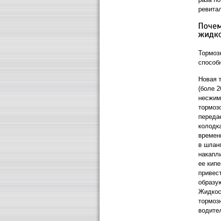
ревита
Тормозн
способ
Новая 
(боле 2
несжим
тормоз
переда
колодк
времен
в шлан
накапл
ее кип
привес
образу
Жидкос
тормозн
водите