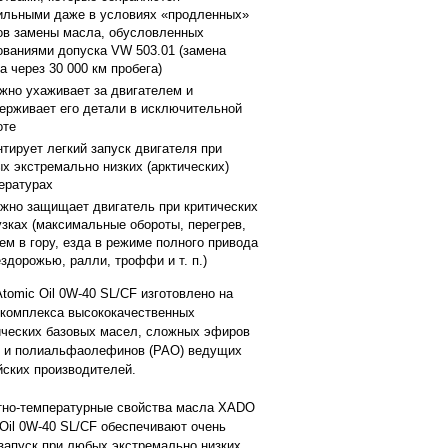
ильными даже в условиях «продленных»
ов замены масла, обусловленных
ованиями допуска VW 503.01 (замена
а через 30 000 км пробега)
жно ухаживает за двигателем и
ерживает его детали в исключительной
оте
нтирует легкий запуск двигателя при
х экстремально низких (арктических)
ературах
жно защищает двигатель при критических
узках (максимальные обороты, перегрев,
ем в гору, езда в режиме полного привода
ездорожью, ралли, троффи и т. п.)
tomic Oil 0W-40 SL/CF изготовлено на
 комплекса высококачественных
ических базовых масел, сложных эфиров
s) и полиальфаолефинов (РАО) ведущих
йских производителей.
тно-температурные свойства масла XADO
 Oil 0W-40 SL/CF обеспечивают очень
 запуск при любых экстремально низких