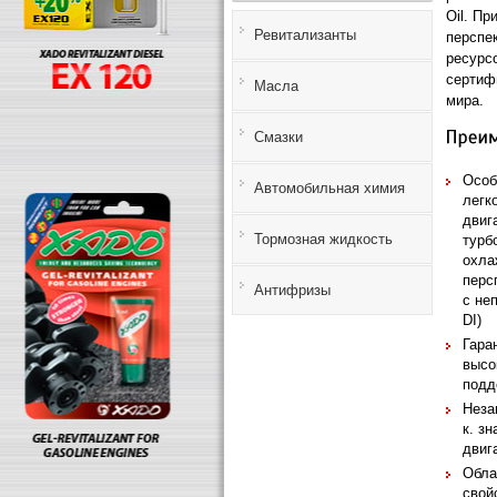
Oil. П
Ревитализанты
перспе
ресурс
сертиф
Масла
мира.
Смазки
Особ
Автомобильная химия
легк
двиг
Тормозная жидкость
турб
охла
перс
Антифризы
с не
DI)
Гара
высо
подд
Неза
к. з
двиг
Обла
свой