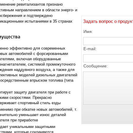
рименение ревитализантов признано
ктивным направлением в области энерго- и
осбережения и подтверждено
Задать вопрос о продук
икационными испытаниями в 35 странах
Имя:
енно эффективно для современных
E-mail:
овых автомобилей с форсированными
ателями, включая оборудованные
онагнетателем, системой промежуточного
Сообщение:
ждения наддувного воздуха, а также для
пективных моделей дизельных двигателей
посредственным впрыском топлива (типа
нтирует защиту двигателя при работе с
кими скоростями. Прекрасно
ерживает спортивный стиль езды
менимо при обкатке новых автомобилей, т.
начительно уменьшает износ деталей
ателя при приработке
дает уникальными защитными
ствами, которые сохраняются