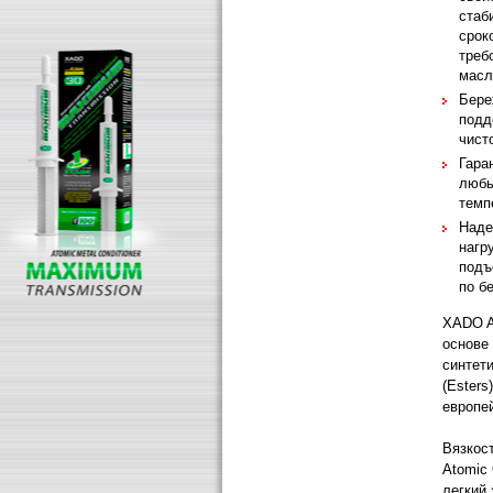
стаб
срок
треб
масл
Бере
подд
чист
Гара
любы
темп
Наде
нагр
подъ
по б
XADO A
основе
синтет
(Ester
европе
Вязкос
Atomic
легкий