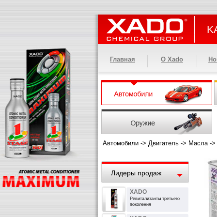
KA
Главная
О Xado
Но
Автомобили
->
Двигатель
->
Масла
-
Лидеры продаж
XADO
Ревитализанты третьего
поколения