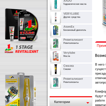
XADO
Гидравлические масла
VERYLUBE
Другие средства
AtomEx
Бензиновый двигатель
Ревитализант
Ревитализанты
Преи
Verylube
Масла
В него
Смазка
сущест
Смазки
присад
отвеча
Ревитализант
автопр
Ревитализанты
Комфор
будут 
работе
Категории
ревита