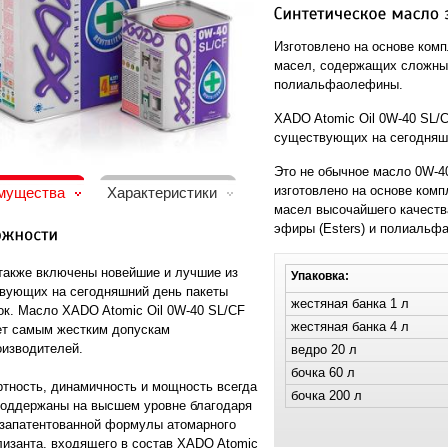
Изготовлено на основе ком
масел, содержащих сложные 
полиальфаолефины.
XADO Atomic Oil 0W-40 SL/
существующих на сегодняш
Это не обычное масло 0W-40
изготовлено на основе комп
мущества
Характеристики
масел высочайшего качеств
эфиры (Esters) и полиальф
 также включены новейшие и лучшие из
Упаковка:
вующих на сегодняшний день пакеты
жестяная банка 1 л
ок. Масло XADO Atomic Oil 0W-40 SL/CF
жестяная банка 4 л
ет самым жестким допускам
оизводителей.
ведро 20 л
бочка 60 л
тность, динамичность и мощность всегда
бочка 200 л
поддержаны на высшем уровне благодаря
 запатентованной формулы атомарного
лизанта, входящего в состав XADO Atomic