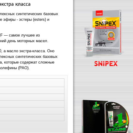
плексных синтетических базовых
эфиры - эстеры (esters) и
CF — самое лучшее из
ний день моторных масел.
, а масло экстра-класса. Оно
лексных синтетических базовых
а, которые содержат сложные
аолефины (РАО).