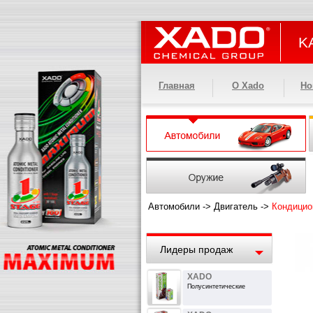
KA
Главная
О Xado
Но
Автомобили
->
Двигатель
->
Кондицио
Лидеры продаж
XADO
Полусинтетические