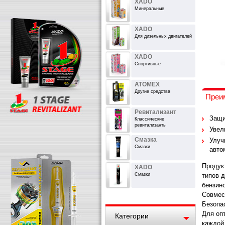
XADO
Минеральные
XADO
Для дизельных двигателей
XADO
Спортивные
ATOMEX
Другие средства
Преи
Ревитализант
Защи
Классические
ревитализанты
Увел
Смазка
Улуч
Смазки
авто
Продук
XADO
Смазки
типов д
бензин
Совмес
Безопа
Для оп
Категории
каждой