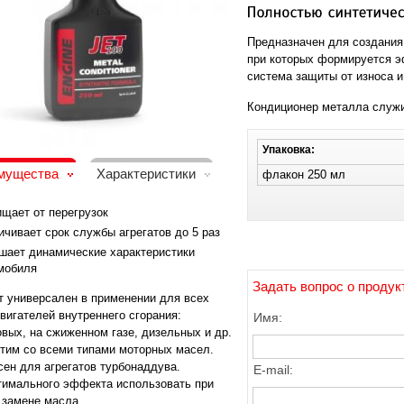
Предназначен для создания
при которых формируется 
система защиты от износа и
Кондиционер металла служи
Упаковка:
мущества
Характеристики
флакон 250 мл
щает от перегрузок
ичивает срок службы агрегатов до 5 раз
шает динамические характеристики
мобиля
Задать вопрос о продук
т универсален в применении для всех
вигателей внутреннего сгорания:
Имя:
овых, на сжиженном газе, дизельных и др.
тим со всеми типами моторных масел.
сен для агрегатов турбонаддува.
E-mail:
тимального эффекта использовать при
 замене масла.