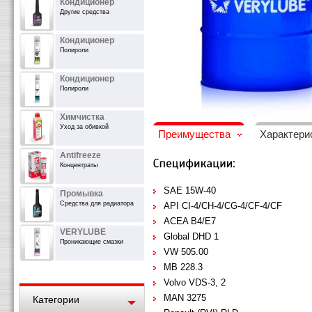
Кондиционер
Другие средства
Кондиционер
Полироли
Кондиционер
Полироли
Химчистка
Уход за обивкой
Преимущества
Характери
Antifreeze
Концентраты
SAE 15W-40
Промывка
Средства для радиатора
API CI-4/СH-4/CG-4/CF-4/CF
ACEA B4/E7
VERYLUBE
Global DHD 1
Проникающие смазки
VW 505.00
MB 228.3
Volvo VDS-3, 2
MAN 3275
Категории