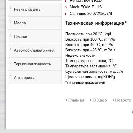
Renault (RVI) RLD
Mack EO/M PLUS
Ревитализанты
Cummins 20,072/1/6/7/8
Масла
Плотность при 20 °C, kg/l
Смазки
Вязкость при 100 °C, mm²/s
Вязкость при 40 °C, mm²/s
Вязкость при –25 °C, mPa s
Автомобильная химия
Индекс вязкости
Температуры вспышки, °C
Тормозная жидкость
Температура застывания, °C
Сульфатная зольность, масс.%
Щелочное число, mgKOH/g
Антифризы
*типичные показатели
Главная
О Xado
Новости