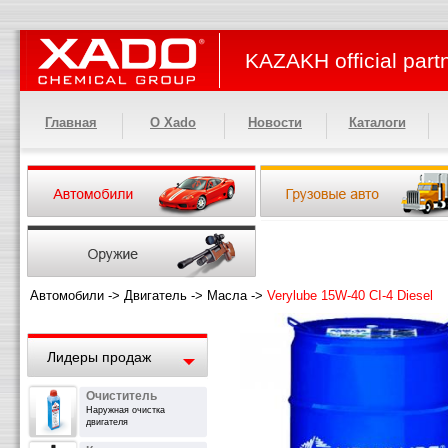
KAZAKH official part
Главная
О Xado
Новости
Каталоги
Автомобили
->
Двигатель
->
Масла
->
Verylube 15W-40 CI-4 Diesel
Лидеры продаж
Очиститель
Наружная очистка
двигателя