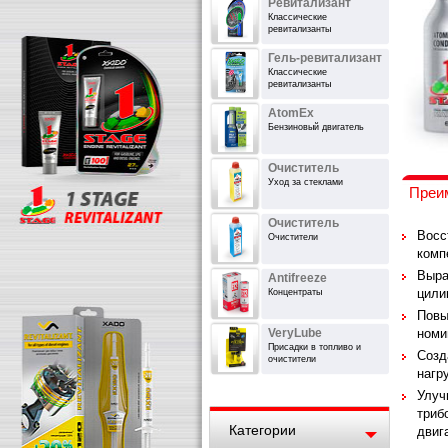
Ревитализант
Классические
ревитализанты
Гель-ревитализант
Классические
ревитализанты
AtomEx
Бензиновый двигатель
Очиститель
Уход за стеклами
Преи
Очиститель
Восс
Очистители
комп
Выра
Antifreeze
цили
Концентраты
Повы
VeryLube
номи
Присадки в топливо и
Созд
очистители
нагр
Улуч
триб
Категории
двиг