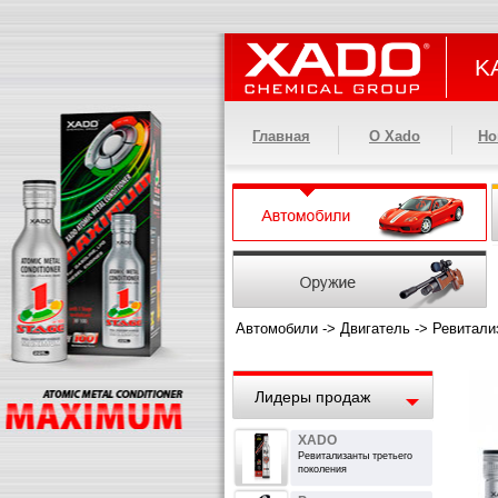
KA
Главная
О Xado
Но
Автомобили
->
Двигатель
->
Ревитали
Лидеры продаж
XADO
Ревитализанты третьего
поколения