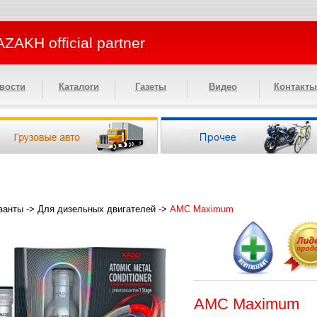
ZAKH official partner
вости
Каталоги
Газеты
Видео
Контакты
занты
->
Для дизельных двигателей
->
AMC Maximum
AMC Maximum