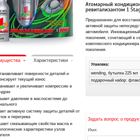
Предназначен для восстанов
активной защиты непосредс
автомобиля. Инновационный
поколения, сочетающий в с
комплексного кондиционера 
поколения.
мущества
Характеристики
Упаковка:
wending, бутылка 225 мл
танавливает поверхности деталей и
енсирует текущий износ
подарочный набор: флак
внивает и увеличивает компрессию в
ндрах
шает давление в маслосистеме до
нального
ает активную систему защиты деталей от
узок и перегрева
Задать вопрос о продук
шает смазывающие свойства масла и
ологические характеристики узлов
Имя:
ателя