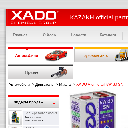
KAZAKH official part
Главная
О Xado
Новости
Каталоги
Автомобили
->
Двигатель
->
Масла
->
XADO Atomic Oil 5W-30 SN
Лидеры продаж
Гель-ревитализант
Классические
ревитализанты