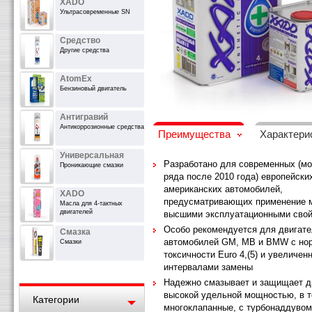
XADO
Ультрасовременные SN
Средство
Другие средства
AtomEx
Бензиновый двигатель
Антигравий
Антикоррозионные средства
Преимущества
Характери
Универсальная
Разработано для современных (м
Проникающие смазки
ряда после 2010 года) европейски
американских автомобилей,
XADO
предусматривающих применение 
Масла для 4-тактных
двигателей
высшими эксплуатационными сво
Особо рекомендуется для двигат
Смазка
автомобилей GM, MB и BMW c но
Смазки
токсичности Euro 4,(5) и увеличе
интервалами замены
Надежно смазывает и защищает д
высокой удельной мощностью, в 
Категории
многоклапанные, с турбонаддувом