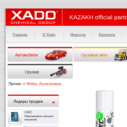
KAZAKH official part
Главная
О Xado
Новости
Каталоги
Прочее
->
Mottec Антисиликон
Лидеры продаж
АМС
Ревитализанты третьего
поколения