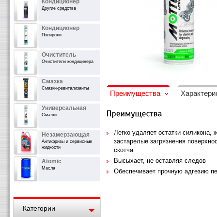
Кондиционер
Другие средства
Кондиционер
Полироли
Очиститель
Очистители кондицинера
Смазка
Смазки-ревитализанты
Преимущества
Характери
Универсальная
Смазки
Легко удаляет остатки силикона, 
Незамерзающая
застарелые загрязнения поверхнос
Антифризы и сервисные
жидкости
скотча
Высыхает, не оставляя следов
Atomic
Масла
Обеспечивает прочную адгезию пе
Категории