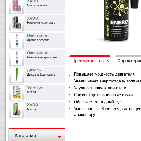
XADO
Синтетические
XADO
Низкотемпературные
Очиститель
Другие средства
Очиститель
Бензиновый двигатель
Преимущества
Характери
Дизель
Повышает мощность двигателя
Дизельный двигатель
Увеличивает энергоотдачу топлив
Verylube
Улучшает запуск двигателя
Масла
Снижает детонационные стуки
Облегчает холодный пуск
XADO
Уменьшает выброс вредных вещест
Масла
атмосферу
Категории