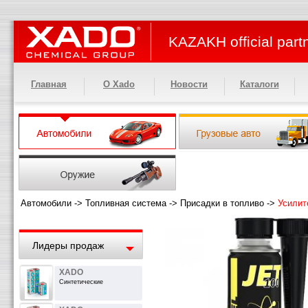
KAZAKH official part
Главная
О Xado
Новости
Каталоги
Автомобили
->
Топливная система
->
Присадки в топливо
->
Усилит
Лидеры продаж
XADO
Синтетические