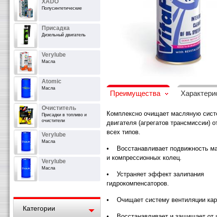
XADO
Полусинтетические
Присадка
Дизельный двигатель
Verylube
Масла
Atomic
Масла
Преимущества
Характери
Очиститель
Комплексно очищает масляную сист
Присадки в топливо и
очистители
двигателя (агрегатов трансмиссии) о
всех типов.
Verylube
Масла
• Восстанавливает подвижность м
и компрессионных колец.
Verylube
Масла
• Устраняет эффект залипания
гидрокомпенсаторов.
• Очищает систему вентиляции кар
Категории
• Восстанавливает и защищает от и