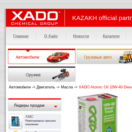
KAZAKH official part
Главная
О Xado
Новости
Каталоги
Автомобили
->
Двигатель
->
Масла
->
XADO Atomic Oil 10W-40 Diese
Лидеры продаж
АМС
Ревитализанты третьего
поколения