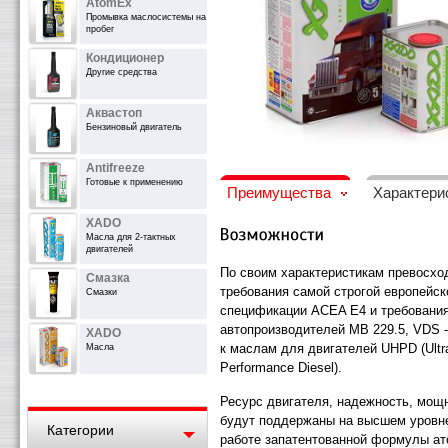
AtomEx
Промывка маслосистемы на
пробег
Кондиционер
Другие средства
Аквастоп
Бензиновый двигатель
Antifreeze
Готовые к применению
Преимущества
Характери
XADO
Масла для 2-тактных
двигателей
По своим характеристикам превосхо
Смазка
требования самой строгой европейск
Смазки
спецификации ACEA Е4 и требовани
автопроизводителей MB 229.5, VDS 
XADO
к маслам для двигателей UHPD (Ultr
Масла
Performance Diesel).
Ресурс двигателя, надежность, мощ
будут поддержаны на высшем уровн
Категории
работе запатентованной формулы ат