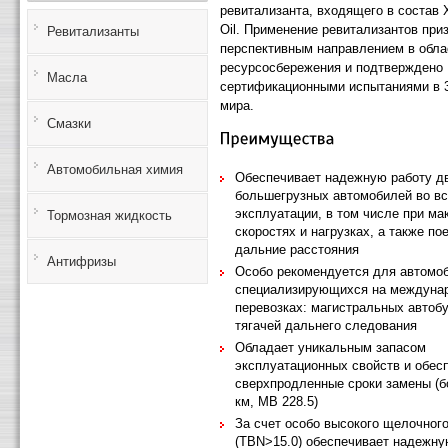
ревитализанта, входящего в состав
Oil. Применение ревитализантов при
Ревитализанты
перспективным направлением в обла
ресурсосбережения и подтверждено
Масла
сертификационными испытаниями в 3
мира.
Смазки
Автомобильная химия
Обеспечивает надежную работу д
большегрузных автомобилей во в
эксплуатации, в том числе при м
Тормозная жидкость
скоростях и нагрузках, а также по
дальние расстояния
Антифризы
Особо рекомендуется для автомо
специализирующихся на междуна
перевозках: магистральных автобу
тягачей дальнего следования
Обладает уникальным запасом
эксплуатационных свойств и обес
сверхпродленные сроки замены (б
км, МВ 228.5)
За счет особо высокого щелочног
(TBN>15.0) обеспечивает надежн