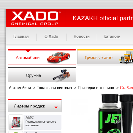
KAZAKH official part
Главная
О Xado
Новости
Каталоги
Автомобили
->
Топливная система
->
Присадки в топливо
->
Стабил
Лидеры продаж
АМС
Ревитализанты третьего
поколения