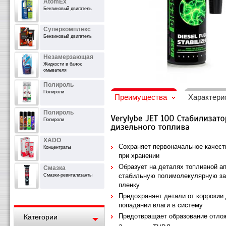
AtomEx
Бензиновый двигатель
Суперкомплекс
Бензиновый двигатель
Незамерзающая
Жидкости в бачок
омывателя
Полироль
Полироли
Преимущества
Характери
Полироль
Полироли
XADO
Сохраняет первоначальное качест
Концентраты
при хранении
Образует на деталях топливной а
Смазка
стабильную полимолекулярную з
Смазки-ревитализанты
пленку
Предохраняет детали от коррозии
попадании влаги в систему
Предотвращает образование отло
Категории