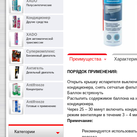
XADO
Полусинтетические
Кондиционер
Другие средства
XADO
Для автоматической
трансмиссии
Суперкомплекс
Бензиновый двигатель
Преимущества
Характери
Антигель
ПОРЯДОК ПРИМЕНЕНИЯ:
Дизельный двигатель
Открыть крышку испарителя выключ
Antifreeze
кондиционера, снять сетчатые фильт
Концентраты
Баллон встряхнуть
Распылить содержимое баллона на 
Antifreeze
кондиционера.
Готовые к применению
Через 25 – 30 минут включить конди
режим вентиляции в течение 3 – 4 ми
Примечание:
Рекомендуется использоват
Категории
полгода.