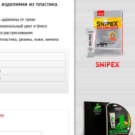
царапины от грязи
оначальный цвет и блеск
и растрескивания
пластика, резины, кожи, винила
л
л
те