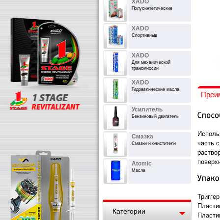
XADO
Полусинтетические
XADO
Спортивные
XADO
Для механической
трансмиссии
XADO
Гидравлические масла
Преи
Усилитель
Бензиновый двигатель
Использ
Смазка
часть с
Смазки и очистители
раствор
поверхн
Atomic
Масла
Триггер
Пласти
Категории
Пласти