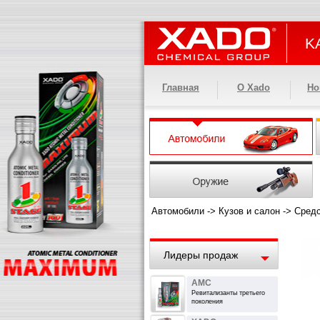
KA
Главная
О Xado
Но
Автомобили
->
Кузов и салон
->
Средс
Лидеры продаж
AMC
Ревитализанты третьего
поколения