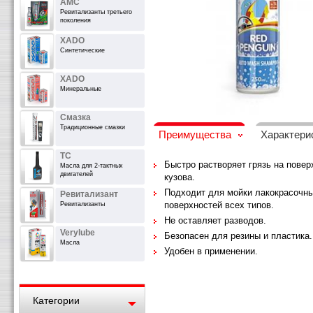
AMC
Ревитализанты третьего
поколения
XADO
Синтетические
XADO
Минеральные
Смазка
Традиционные смазки
Преимущества
Характери
TC
Быстро растворяет грязь на повер
Масла для 2-тактных
двигателей
кузова.
Подходит для мойки лакокрасочн
Ревитализант
поверхностей всех типов.
Ревитализанты
Не оставляет разводов.
Verylube
Безопасен для резины и пластика.
Масла
Удобен в применении.
Категории