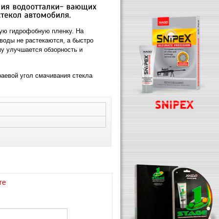
ную гидрофобную пленку. На
воды не растекаются, а быстро
му улучшается обзорность и
раевой угол смачивания стекла
те