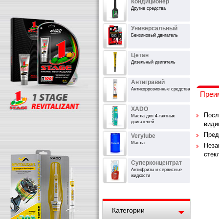
Кондиционер
Другие средства
Универсальный
Бензиновый двигатель
Цетан
Дизельный двигатель
Антигравий
Антикоррозионные средства
Преи
XADO
Посл
Масла для 4-тактных
двигателей
види
Пред
Verylube
Масла
Неза
стек
Суперконцентрат
Антифризы и сервисные
жидкости
Категории