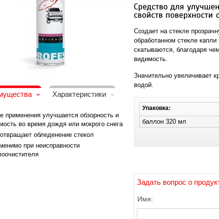
Создает на стекле прозрач
обработанном стекле капли 
скатываются, благодаря че
видимость.
Значительно увеличивает к
водой.
мущества
Характеристики
Упаковка:
е применения улучшается обзорность и
баллон 320 мл
мость во время дождя или мокрого снега
отвращает обледенение стекол
менимо при неисправности
лоочистителя
Задать вопрос о продук
Имя: