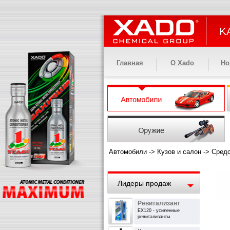
KA
Главная
О Xado
Но
Автомобили
->
Кузов и салон
->
Средс
Лидеры продаж
Ревитализант
EX120 - усиленные
ревитализанты