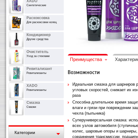
XADO
Синтетические
Раскоксовка
Для раскоксовки колец
Кондиционер
Другие средства
Очиститель
Уход за стеклами
Преимущества
Характери
Ревитализант
Ревитализанты
Идеальная смазка для шарниров 
XADO
угловых скоростей, снижает их изн
Ревитализанты
раза
Способна длительное время защи
Смазка
влаги и грязи при повреждении за
Смазки
чехла (пыльника)
Суперуниверсальная смазка: испо
всех узлов автомобиля (ступичны
колес, шаровые опоры и шарниры,
Категории
соединения трансмиссии, подшипн