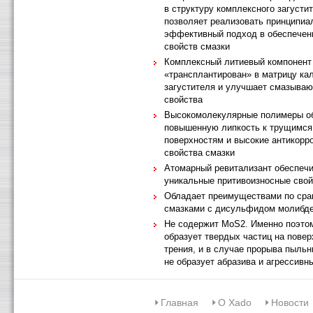
в структуру комплексного загусти
позволяет реализовать принципиа
эффективный подход в обеспечен
свойств смазки
Комплексный литиевый компонент
«трансплантирован» в матрицу ка
загустителя и улучшает смазыва
свойства
Высокомолекулярные полимеры о
повышенную липкость к трущимся
поверхностям и высокие антикорр
свойства смазки
Атомарный ревитализант обеспеч
уникальные притивоизносные свой
Обладает преимуществами по сра
смазками с дисульфидом молибде
Не содержит MoS
2
. Именно поэто
образует твердых частиц на повер
трения, и в случае прорыва пыль
не образует абразива и агрессивны
Главная
О Xado
Новости