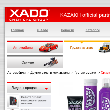
KAZAKH official part
Главная
О Xado
Новости
Каталоги
Автомобили
->
Другие узлы и механизмы
->
Густые смазки
->
Смаз
Лидеры продаж
Ревитализант
Ревитализанты третьего
поколения