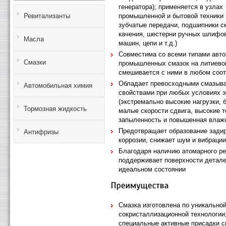
генератора); применяется в узлах
промышленной и бытовой техники 
Ревитализанты
зубчатые передачи, подшипники с
качения, шестерни ручных шлифо
Масла
машин, цепи и т.д.)
Совместима со всеми типами авт
Смазки
промышленных смазок на литиево
смешивается с ними в любом соо
Обладает превосходными смазы
Автомобильная химия
свойствами при любых условиях 
(экстремально высокие нагрузки, 
Тормозная жидкость
малые скорости сдвига, высокие 
запыленность и повышенная влаж
Предотвращает образование задир
Антифризы
коррозии, снижает шум и вибрации
Благодаря наличию атомарного ре
поддерживает поверхности детале
идеальном состоянии
Смазка изготовлена по уникально
сокристаллизационной технологии;
специальные активные присадки с