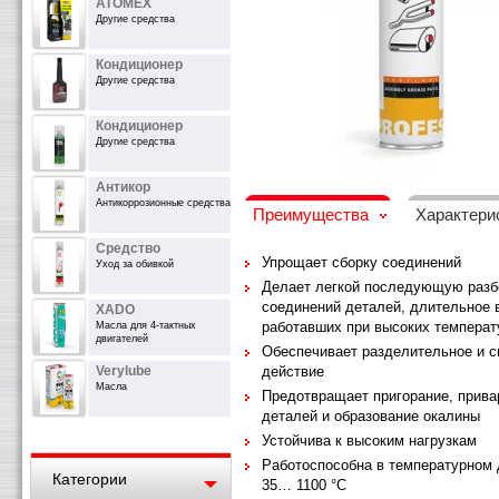
ATOMEX
Другие средства
Кондиционер
Другие средства
Кондиционер
Другие средства
Антикор
Антикоррозионные средства
Преимущества
Характери
Средство
Упрощает сборку соединений
Уход за обивкой
Делает легкой последующую разб
соединений деталей, длительное 
XADO
работавших при высоких температ
Масла для 4-тактных
двигателей
Обеспечивает разделительное и 
Verylube
действие
Масла
Предотвращает пригорание, прива
деталей и образование окалины
Устойчива к высоким нагрузкам
Работоспособна в температурном 
Категории
35… 1100 °С