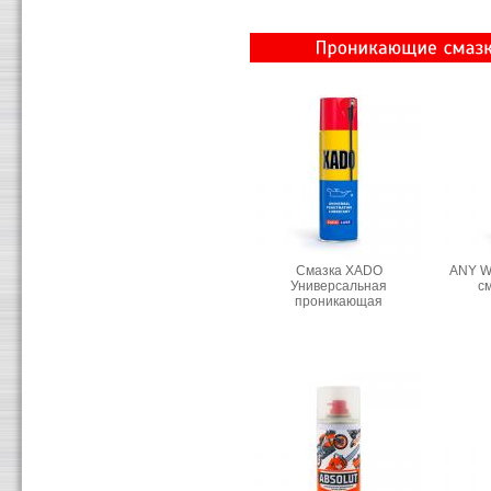
Смазка ХАDO
ANY W
Универсальная
см
проникающая