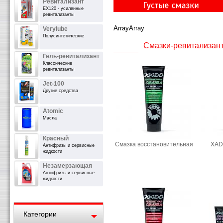
Ревитализант
EX120 - усиленные
ревитализанты
ArrayArray
Verylube
Полусинтетические
Смазки-ревитализан
Гель-ревитализант
Классические
ревитализанты
Jet-100
Другие средства
Atomic
Масла
Красный
Смазка восстановительная
XAD
Антифризы и сервисные
жидкости
Незамерзающая
Антифризы и сервисные
жидкости
Категории