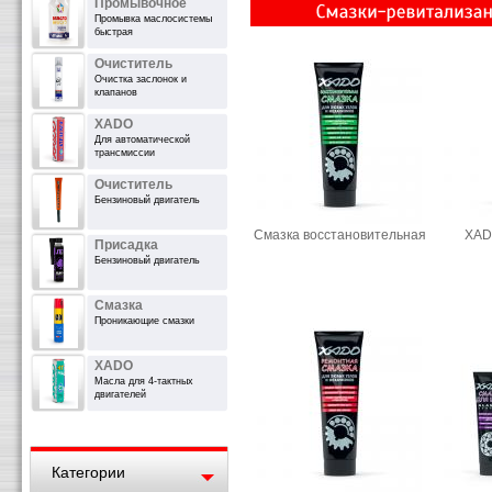
Промывочное
Промывка маслосистемы
быстрая
Очиститель
Очистка заслонок и
клапанов
XADO
Для автоматической
трансмиссии
Очиститель
Бензиновый двигатель
Смазка восстановительная
XAD
Присадка
Бензиновый двигатель
Смазка
Проникающие смазки
XADO
Масла для 4-тактных
двигателей
Категории