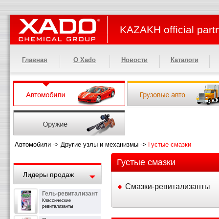
KAZAKH official part
Главная
О Xado
Новости
Каталоги
Автомобили
->
Другие узлы и механизмы
->
Густые смазки
Густые смазки
Лидеры продаж
Смазки-ревитализанты
Гель-ревитализант
Классические
ревитализанты