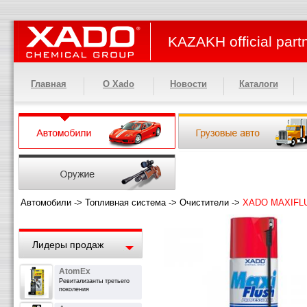
KAZAKH official part
Главная
О Xado
Новости
Каталоги
Автомобили
->
Топливная система
->
Очистители
->
XADO MAXIFLUS
Лидеры продаж
AtomEx
Ревитализанты третьего
поколения