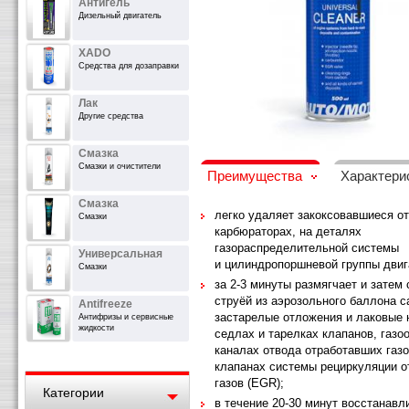
Антигель
Дизельный двигатель
XADO
Средства для дозаправки
Лак
Другие средства
Смазка
Смазки и очистители
Преимущества
Характери
Смазка
легко удаляет закоксовавшиеся о
Смазки
карбюраторах, на деталях
газораспределительной системы
Универсальная
и цилиндропоршневой группы дви
Смазки
за 2-3 минуты размягчает и затем
струёй из аэрозольного баллона 
Antifreeze
застарелые отложения и лаковые 
Антифризы и сервисные
жидкости
седлах и тарелках клапанов, газо
каналах отвода отработавших газо
клапанах системы рециркуляции 
газов (EGR);
Категории
в течение 20-30 минут восстанавл