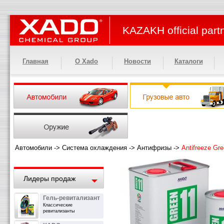
KAZAKH official part
Главная
О Xado
Новости
Каталоги
Автомобили
->
Система охлаждения
->
Антифризы
->
Antifreeze Gre
Лидеры продаж
Гель-ревитализант
Классические
ревитализанты