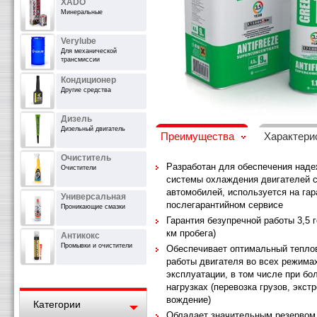
XADO
Минеральные
Verylube
Для механической
трансмиссии
Кондиционер
Другие средства
Дизель
Дизельный двигатель
Преимущества
Характери
Очиститель
Разработан для обеспечения наде
Очистители
системы охлаждения двигателей 
автомобилей, используется на гар
Универсальная
послегарантийном сервисе
Проникающие смазки
Гарантия безупречной работы 3,5 г
км пробега)
Антикокс
Промывки и очистители
Обеспечивает оптимальный тепло
работы двигателя во всех режима
эксплуатации, в том числе при бо
нагрузках (перевозка грузов, экст
вождение)
Категории
Обладает значительным резервом