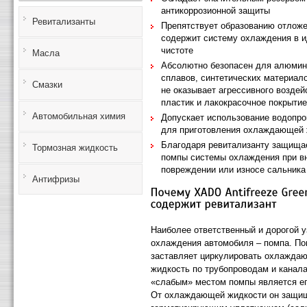
антикоррозионной защиты
Ревитализанты
Препятствует образованию отложе
содержит систему охлаждения в 
чистоте
Масла
Абсолютно безопасен для алюмин
сплавов, синтетических материало
Смазки
не оказывает агрессивного воздей
пластик и лакокрасочное покрыти
Автомобильная химия
Допускает использование водопр
для приготовления охлаждающей 
Благодаря ревитализанту защища
Тормозная жидкость
помпы системы охлаждения при в
повреждении или износе сальника
Антифризы
Наиболее ответственный и дорогой 
охлаждения автомобиля – помпа. П
заставляет циркулировать охлажд
жидкость по трубопроводам и канал
«слабым» местом помпы является ег
От охлаждающей жидкости он защи