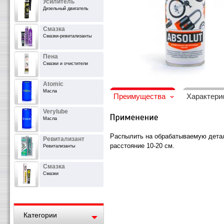
Усилитель
Дизельный двигатель
Смазка
Смазки-ревитализанты
Пена
Смазки и очистители
Atomic
Масла
Преимущества
Характери
Verylube
Масла
Распылить на обрабатываемую дета
Ревитализант
расстояние 10-20 см.
Ревитализанты
Смазка
Смазки
Категории