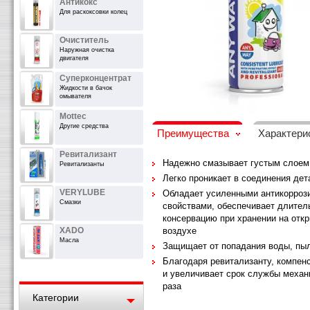
Антикокс
Для раскоксовки колец
Очиститель
Наружная очистка
двигателя
Суперконцентрат
Жидкости в бачок
омывателя
Mottec
Другие средства
Преимущества
Характери
Ревитализант
Надежно смазывает густым слоем
Ревитализанты
Легко проникает в соединения дет
VERYLUBE
Обладает усиленными антикорроз
Смазки
свойствами, обеспечивает длите
консервацию при хранении на отк
XADO
воздухе
Масла
Защищает от попадания воды, пыл
Благодаря ревитализанту, компен
и увеличивает срок службы механ
раза
Категории