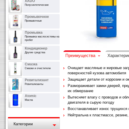
XADO
Полусинтетические
Промывочное
Промывочные
Промывка
Промывка маслосистемы на
пробег
Кондиционер
Другие средства
Преимущества
Характери
Смазка
Очищает масляные и жировые заг
Смазки и очистители
поверхностей кузова автомобиля
Защищает детали от коррозии и о
Ревитализант
Ревитализанты
Размораживает замки дверей, пр
их обмерзание
Atomic
Вытесняет влагу с проводов и обл
Масла
двигателя в сырую погоду
Восстанавливает износ трущихся 
Нейтральна к пластмассе, резине,
Категории