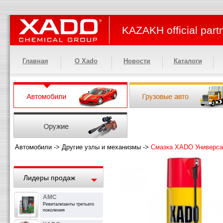
KAZAKH official part
Главная
О Xado
Новости
Каталоги
Автомобили
->
Другие узлы и механизмы
->
Смазка ХАDO Универса
Лидеры продаж
AMC
Ревитализанты третьего
поколения