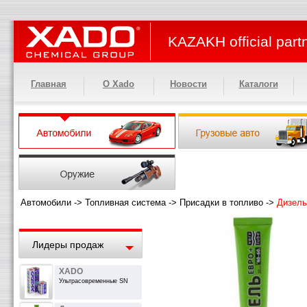
KAZAKH official part
Главная
О Xado
Новости
Каталоги
Автомобили
->
Топливная система
->
Присадки в топливо
->
Дизель
Лидеры продаж
XADO
Ультрасовременные SN