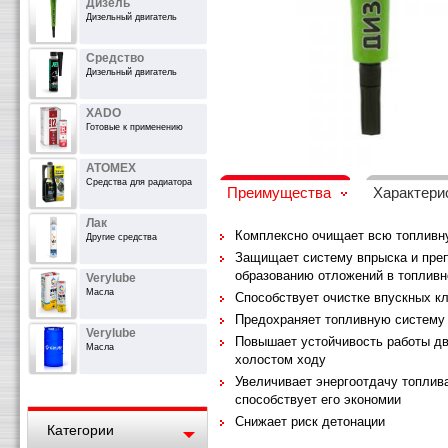
Дизель
Дизельный двигатель
Средство
Дизельный двигатель
XADO
Готовые к применению
ATOMEX
Средства для радиатора
Преимущества
Характери
Лак
Комплексно очищает всю топливн
Другие средства
Защищает систему впрыска и пре
образованию отложений в топливн
Verylube
Масла
Способствует очистке впускных к
Предохраняет топливную систему 
Verylube
Повышает устойчивость работы дв
Масла
холостом ходу
Увеличивает энергоотдачу топлив
способствует его экономии
Снижает риск детонации
Категории