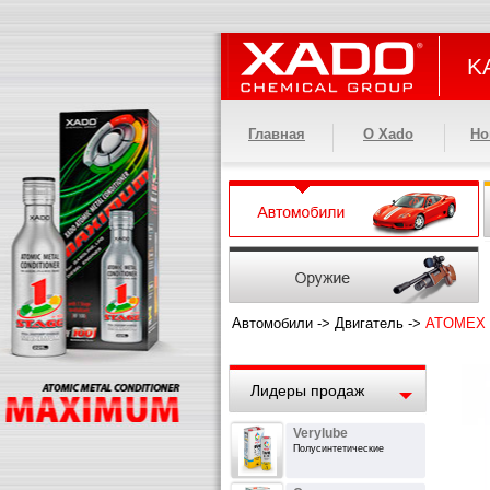
KA
Главная
О Xado
Но
Автомобили
->
Двигатель
->
ATOMEX S
Лидеры продаж
Verylube
Полусинтетические