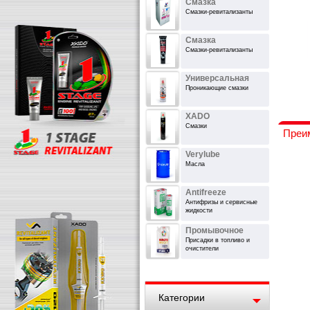
Смазка
Смазки-ревитализанты
Смазка
Смазки-ревитализанты
Универсальная
Проникающие смазки
XADO
Смазки
Преи
Verylube
Масла
Antifreeze
Антифризы и сервисные
жидкости
Промывочное
Присадки в топливо и
очистители
Категории