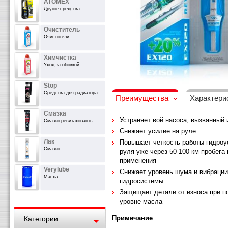
ATOMEX
Другие средства
Очиститель
Очистители
Химчистка
Уход за обивкой
Stop
Средства для радиатора
Преимущества
Характери
Смазка
Устраняет вой насоса, вызванный
Смазки-ревитализанты
Снижает усилие на руле
Лак
Повышает четкость работы гидро
Смазки
руля уже через 50-100 км пробега
применения
Verylube
Снижает уровень шума и вибрации
Масла
гидросистемы
Защищает детали от износа при 
уровне масла
Примечание
Категории