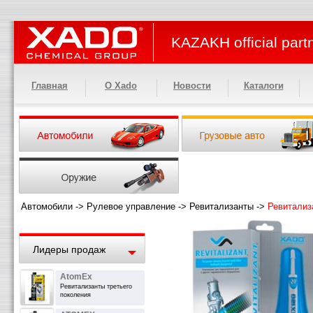
KAZAKH official part
Главная
О Xado
Новости
Каталоги
Автомобили
->
Рулевое управление
->
Ревитализанты
->
Ревитализ
Лидеры продаж
AtomEx
Ревитализанты третьего
поколения