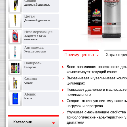
Cetane
Дизельный двигатель
Цетан
Дизельный двигатель
Незамерзающая
Жидкости в бачок
омывателя
Антидождь
Уход за стеклами
Преимущества
Характери
Полироль
Восстанавливает поверхности дет
Полироли
компенсирует текущий износ
Выравнивает и увеличивает компр
Смазка
цилиндрах
Смазки
Повышает давление в маслосисте
Atomic
номинального
Масла
Создает активную систему защиты
нагрузок и перегрева
Улучшает смазывающие свойства 
трибологические характеристики у
Категории
двигателя