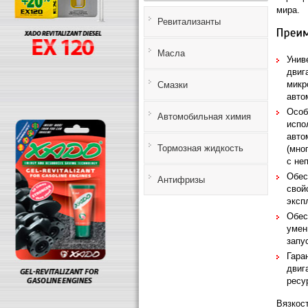
мира.
Ревитализанты
Масла
Унив
двиг
микр
Смазки
авто
Особ
Автомобильная химия
испо
авто
Тормозная жидкость
(мно
с не
Обес
Антифризы
свой
эксп
Обес
умен
запу
Гара
двиг
ресу
Вязкос