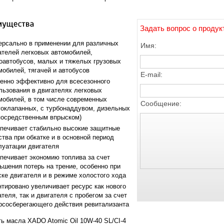
Задать вопрос о продук
ерсально в применении для различных
Имя:
ателей легковых автомобилей,
оавтобусов, малых и тяжелых грузовых
мобилей, тягачей и автобусов
E-mail:
енно эффективно для всесезонного
льзования в двигателях легковых
мобилей, в том числе современных
Сообщение:
гоклапанных, с турбонаддувом, дизельных
посредственным впрыском)
печивает стабильно высокие защитные
ства при обкатке и в основной период
луатации двигателя
печивает экономию топлива за счет
ьшения потерь на трение, особенно при
ске двигателя и в режиме холостого хода
нтировано увеличивает ресурс как нового
ателя, так и двигателя с пробегом за счет
рсосберегающего действия ревитализанта
ть масла XADO Atomic Oil 10W-40 SL/CI-4