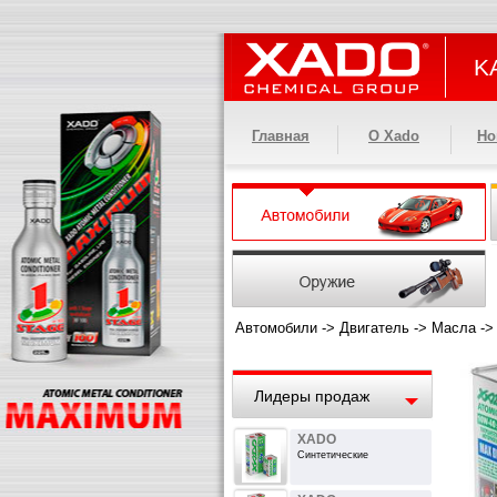
KA
Главная
О Xado
Но
Автомобили
->
Двигатель
->
Масла
-
Лидеры продаж
XADO
Синтетические