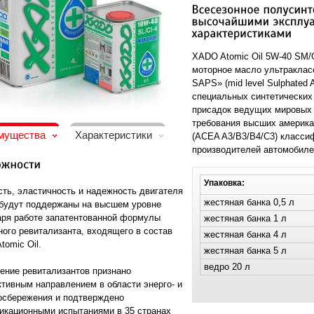
XADO Atomic Oil 5W-40 SM/
моторное масло ультракласс
SAPS» (mid level Sulphated 
специальных синтетических
присадок ведущих мировых 
требования высших америка
мущества
Характеристики
(ACEA A3/B3/B4/С3) класси
производителей автомобиле
Упаковка:
ть, эластичность и надежность двигателя
жестяная банка 0,5 л
 будут поддержаны на высшем уровне
аря работе запатентованной формулы
жестяная банка 1 л
ного ревитализанта, входящего в состав
жестяная банка 4 л
omic Oil.
жестяная банка 5 л
ведро 20 л
ение ревитализантов признано
ктивным направлением в области энерго- и
осбережения и подтверждено
икационными испытаниями в 35 странах