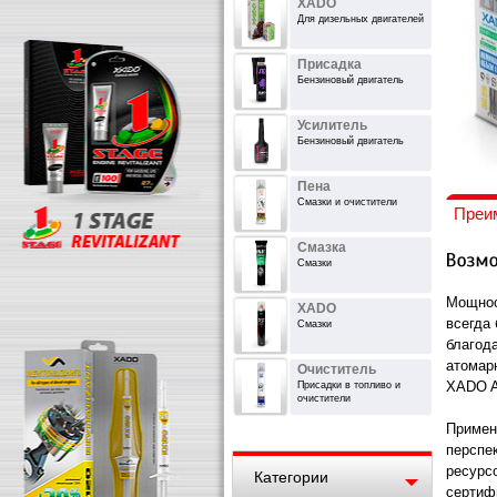
XADO
Для дизельных двигателей
Присадка
Бензиновый двигатель
Усилитель
Бензиновый двигатель
Пена
Смазки и очистители
Преи
Смазка
Смазки
Мощнос
XADO
всегда
Смазки
благод
атомар
Очиститель
XADO At
Присадки в топливо и
очистители
Примен
перспе
ресурс
Категории
сертиф