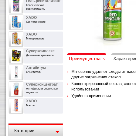
Гель-ревитализант
Классические
ревитализанты
XADO
Синтетические
XADO
Минеральные
Суперкомплекс
Дизельный двигатель
Преимущества
Характери
Антибитум
Мгновенно удаляет следы от насе
Очистители
другие загрязнения стекол
Концентрированный состав, эконо
Суперконцентрат
использовании
Антифризы и сервисные
жидкости
Удобен в применении
XADO
Масла
Категории