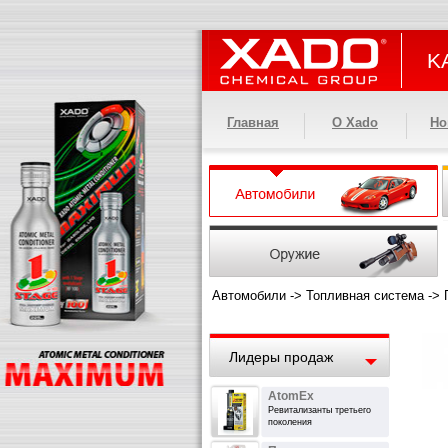
KA
Главная
О Xado
Но
Автомобили
->
Топливная система
->
Лидеры продаж
AtomEx
Ревитализанты третьего
поколения