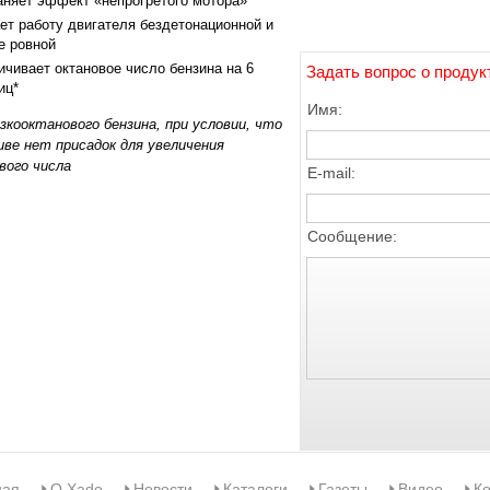
аняет эффект «непрогретого мотора»
ет работу двигателя бездетонационной и
е ровной
ичивает октановое число бензина на 6
Задать вопрос о продук
иц*
Имя:
изкооктанового бензина, при условии, что
иве нет присадок для увеличения
вого числа
E-mail:
Сообщение:
ная
О Xado
Новости
Каталоги
Газеты
Видео
Ко