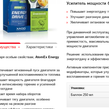
Повышает энергоотдачу 
Улучшает разгонную дин
Увеличивает октановое ч
При динамичной эксплуатац
управления автомобилем ос
приемистость, максимальны
мощности двигателя
мущества
Характеристики
Решение: использование пр
аря особым свойствам,
AtomEx Energy
энергоотдачу и эффективно
Активным компонентом прис
печивает мгновенный пуск двигателя за
модификаторы, которые ул
 улучшенной воспламеняемости топлива
воспламенения и горения т
шает мощность двигателя благодаря
е интенсивному горению и усиленной
Упаковка:
гоотдаче
ает время набора оборотов
Баллон 250 мл
ичивает тягу двигателя, особенно
имую на резком разгоне