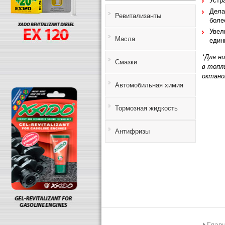
Устр
Дела
Ревитализанты
боле
Увел
Масла
един
*Для н
Смазки
в топл
октано
Автомобильная химия
Тормозная жидкость
Антифризы
Глав