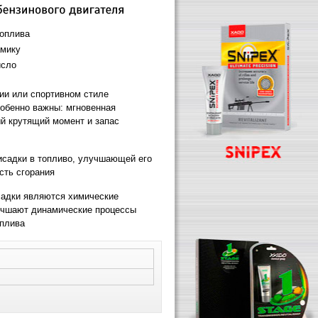
топлива
амику
исло
ии или спортивном стиле
обенно важны: мгновенная
й крутящий момент и запас
исадки в топливо, улучшающей его
сть сгорания
адки являются химические
учшают динамические процессы
оплива