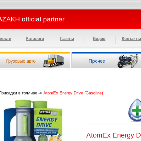
ZAKH official partner
вости
Каталоги
Газеты
Видео
Контакты
Присадки в топливо
->
AtomEx Energy Drive (Gasoline)
AtomEx Energy Dr