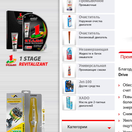
Промывочное
Промывочные
Очиститель
Наружная очистка
двигателя
Очиститель
Бензиновый двигатель
Незамерзающая
Жидкости в бачок
Преи
омывателя
Универсальная
Благод
Проникающие смазки
Drive
Jet-100
Обес
Другие средства
счет
Повы
XADO
боле
Масла для 2-тактных
двигателей
энер
Сниж
Увел
ощут
Категории