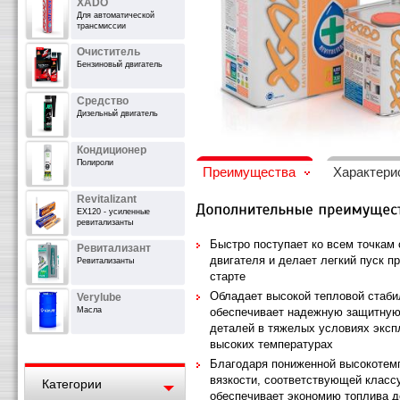
XADO
Для автоматической
трансмиссии
Очиститель
Бензиновый двигатель
Средство
Дизельный двигатель
Кондиционер
Полироли
Преимущества
Характери
Revitalizant
EX120 - усиленные
ревитализанты
Быстро поступает ко всем точкам
Ревитализант
двигателя и делает легкий пуск п
Ревитализанты
старте
Обладает высокой тепловой стаби
Verylube
обеспечивает надежную защитную
Масла
деталей в тяжелых условиях эксп
высоких температурах
Благодаря пониженной высокотем
вязкости, соответствующей класс
Категории
обеспечивает экономию топлива д