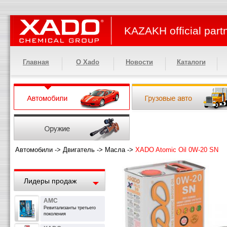
KAZAKH official part
Главная
О Xado
Новости
Каталоги
Автомобили
->
Двигатель
->
Масла
->
XADO Atomic Oil 0W-20 SN
Лидеры продаж
АМС
Ревитализанты третьего
поколения