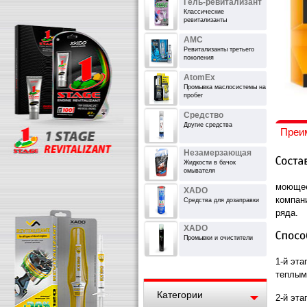
Гель-ревитализант
Классические
ревитализанты
АМС
Ревитализанты третьего
поколения
AtomEx
Промывка маслосистемы на
пробег
Средство
Другие средства
Преи
Незамерзающая
Жидкости в бачок
омывателя
моющее
XADO
компан
Средства для дозаправки
ряда.
XADO
Промывки и очистители
1-й эта
теплым,
Категории
2-й эта