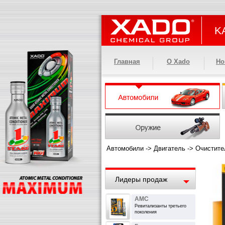
KA
Главная
О Xado
Но
Автомобили
->
Двигатель
->
Очистите
Лидеры продаж
АМС
Ревитализанты третьего
поколения