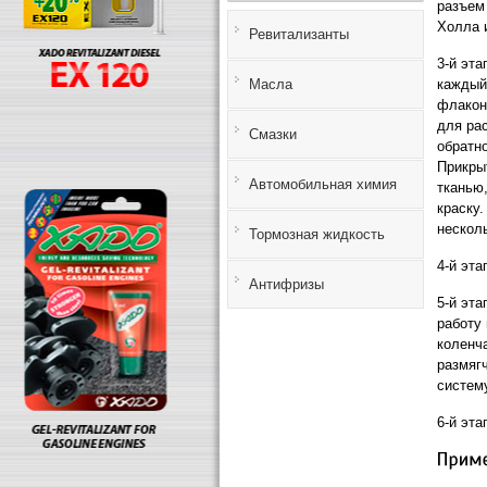
разъем
Холла 
Ревитализанты
3-й эта
Масла
каждый
флакона
для рас
Смазки
обратн
Прикры
Автомобильная химия
тканью
краску
нескол
Тормозная жидкость
4-й эта
Антифризы
5-й эта
работу
коленча
размяг
систем
6-й эта