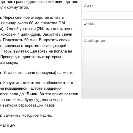
 датчика распределения зажигания, датчик
Имя:
или коммутатор.
п:
Через свечное отверстие влить в
E-mail:
 цилиндр около 60 мл средства (1/4
) . Одной упаковки (250 мл) достаточно
коксовки 4 цилиндров. Закрутить свечи
о. Подождать 60 мин. Выкрутить свечи.
Сообщение:
ть свечные отверстия поглощающей
, чтобы вылетающая грязь не попала на
. Провернуть двигатель стартером
ько секунд.
п:
Установить свечи (форсунки) на место.
п:
Запустить двигатель и обеспечить его
 на повышенной частоте вращения
того вала до 15 мин. За это время остатки
ченного кокса будут удалены через
у выпуска отработавших газов.
п:
Заменить моторное масло.