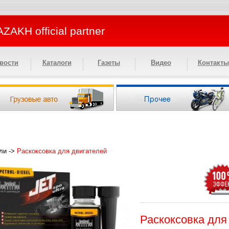
ZAKH official partner
вости
Каталоги
Газеты
Видео
Контакты
ли
->
Раскоксовка для двигателей
Раскоксовка для