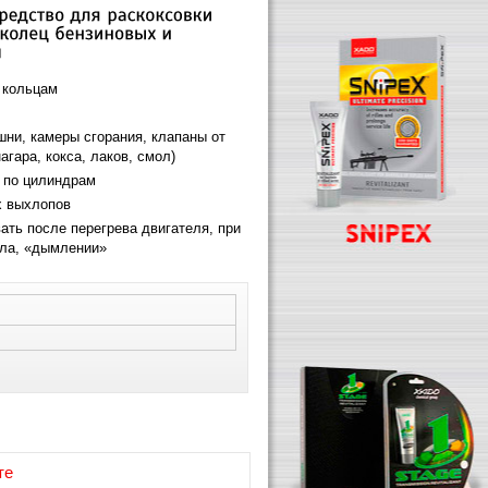
 кольцам
ни, камеры сгорания, клапаны от
агара, кокса, лаков, смол)
 по цилиндрам
х выхлопов
ать после перегрева двигателя, при
ла, «дымлении»
те