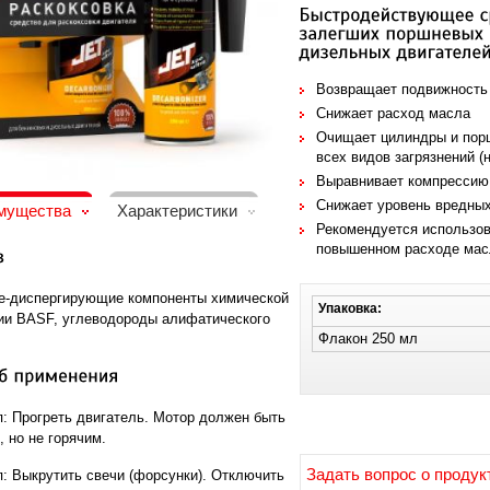
Возвращает подвижность
Снижает расход масла
Очищает цилиндры и порш
всех видов загрязнений (н
Выравнивает компрессию
Снижает уровень вредны
мущества
Характеристики
Рекомендуется использов
повышенном расходе мас
-диспергирующие компоненты химической
Упаковка:
ии BASF, углеводороды алифатического
Флакон 250 мл
п:
Прогреть двигатель. Мотор должен быть
 но не горячим.
Задать вопрос о продук
п:
Выкрутить свечи (форсунки). Отключить