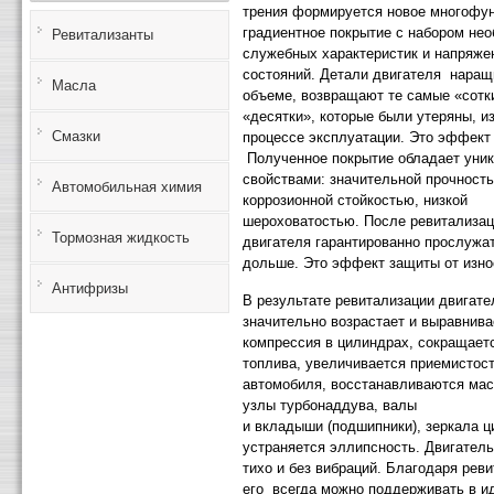
трения формируется новое многофу
градиентное покрытие с набором не
Ревитализанты
служебных характеристик и напряже
состояний. Детали двигателя наращ
Масла
объеме, возвращают те самые «сотк
«десятки», которые были утеряны, и
Смазки
процессе эксплуатации. Это эффект
Полученное покрытие обладает уни
свойствами: значительной прочност
Автомобильная химия
коррозионной стойкостью, низкой
шероховатостью. После ревитализац
Тормозная жидкость
двигателя гарантированно прослужат
дольше. Это эффект защиты от изно
Антифризы
В результате ревитализации двигате
значительно возрастает и выравнива
компрессия в цилиндрах, сокращает
топлива, увеличивается приемистост
автомобиля, восстанавливаются ма
узлы турбонаддува, валы
и вкладыши (подшипники), зеркала ц
устраняется эллипсность. Двигатель
тихо и без вибраций. Благодаря рев
его всегда можно поддерживать в и