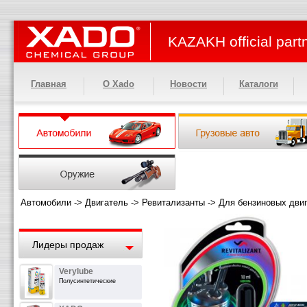
KAZAKH official part
Главная
О Xado
Новости
Каталоги
Автомобили
->
Двигатель
->
Ревитализанты
->
Для бензиновых дви
Лидеры продаж
Verylube
Полусинтетические