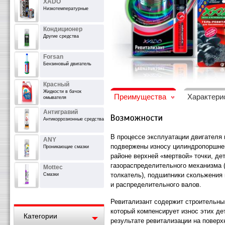
XADO
Низкотемпературные
Кондиционер
Другие средства
Forsan
Бензиновый двигатель
Красный
Жидкости в бачок
Преимущества
Характери
омывателя
Антигравий
Антикоррозионные средства
В процессе эксплуатации двигателя
ANY
подвержены износу цилиндропоршнев
Проникающие смазки
районе верхней «мертвой» точки, де
газораспределительного механизма 
Mottec
толкатель), подшипники скольжения 
Смазки
и распределительного валов.
Ревитализант содержит строительны
который компенсирует износ этих де
Категории
результате ревитализации на поверх