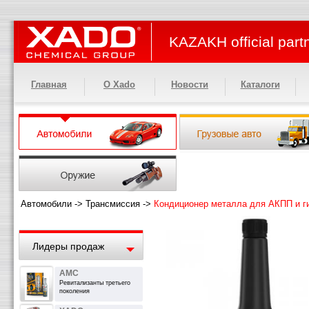
KAZAKH official part
Главная
О Xado
Новости
Каталоги
Автомобили
->
Трансмиссия
->
Кондиционер металла для АКПП и г
Лидеры продаж
АМС
Ревитализанты третьего
поколения