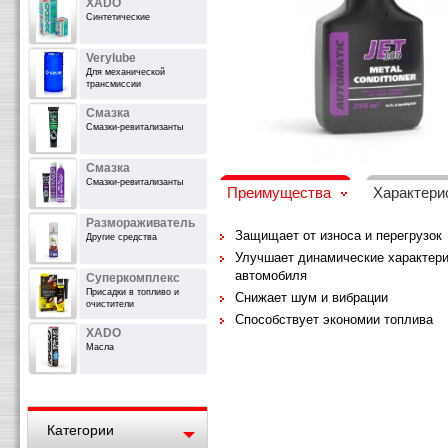
XADO
Синтетические
Verylube
Для механической
трансмиссии
Смазка
Смазки-ревитализанты
Смазка
Смазки-ревитализанты
Преимущества
Характери
Размораживатель
Защищает от износа и перегрузок
Другие средства
Улучшает динамические характери
автомобиля
Суперкомплекс
Присадки в топливо и
Снижает шум и вибрации
очистители
Способствует экономии топлива
XADO
Масла
Категории