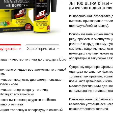
Инновационная разработка 
системы при заправке топли
(при случайной заправке).
Использование низкокачест
ряду проблем в эксплуатаци
работе и затрудненному пус
мущества
Характеристики
системы, падению мощности
некоторых случаях может пр
аппаратуры и закупорке саж
шает качество топлива до стандарта Euro
Существующие препараты а
ктивно очищает все элементы топливной
один-два негативных фактор
емы
топлива, как правило, толь
ичивает мощность двигателя, повышает
повышают цетановое число.
новое число
малоэффективными для ком
ичивает энергоотдачу топлива,
использования топлива нега
обствует его экономии
Инновационная разработка V
шает низкотемпературные свойства
безопасно устранит все не
льного топлива
некачественного топлива.
щает топливную аппаратуру и сажевый