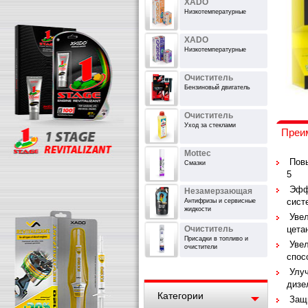
XADO
Низкотемпературные
XADO
Низкотемпературные
Очиститель
Бензиновый двигатель
Очиститель
Уход за стеклами
Преи
Mottec
Повы
Смазки
5
Эффе
Незамерзающая
сист
Антифризы и сервисные
жидкости
Увел
Очиститель
цета
Присадки в топливо и
Увел
очистители
спос
Улуч
дизе
Категории
Защи