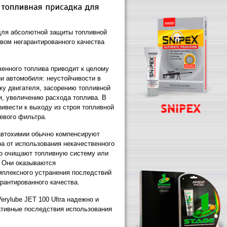
для абсолютной защиты топливной
вом негарантированного качества
венного топлива приводит к целому
и автомобиля: неустойчивости в
ку двигателя, засорению топливной
, увеличению расхода топлива. В
ивести к выходу из строя топливной
евого фильтра.
втохимии обычно компенсируют
а от использования некачественного
ко очищают топливную систему или
 Они оказываются
плексного устранения последствий
рантированного качества.
erylube JET 100 Ultra надежно и
гативные последствия использования