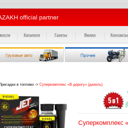
ZAKH official partner
вости
Каталоги
Газеты
Видео
Контакты
Присадки в топливо
->
Суперкомплекс «В дорогу» (дизель)
Суперкомплекс «