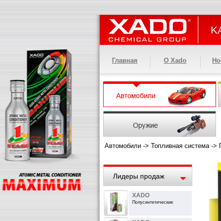
KA
Главная
О Xado
Но
Автомобили
->
Топливная система
->
Лидеры продаж
XADO
Полусинтетические