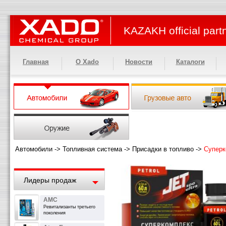
KAZAKH official part
Главная
О Xado
Новости
Каталоги
Автомобили
->
Топливная система
->
Присадки в топливо
->
Суперк
Лидеры продаж
АМС
Ревитализанты третьего
поколения