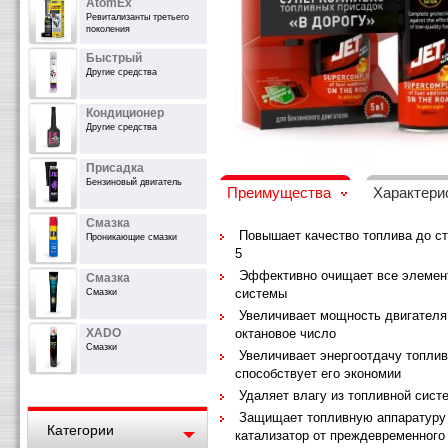
AtomEx
Ревитализанты третьего
поколения
Быстрый
Другие средства
Кондиционер
Другие средства
Присадка
Бензиновый двигатель
Преимущества
Характери
Смазка
Повышает качество топлива до ст
Проникающие смазки
5
Эффективно очищает все элемен
Смазка
системы
Смазки
Увеличивает мощность двигателя
XADO
октановое число
Смазки
Увеличивает энергоотдачу топлив
способствует его экономии
Удаляет влагу из топливной сист
Защищает топливную аппаратуру
Категории
катализатор от преждевременного