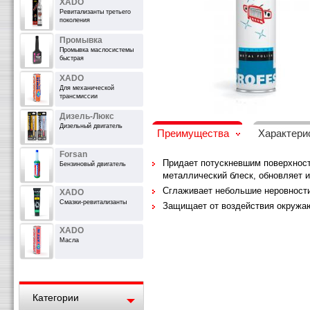
XADO
Ревитализанты третьего
поколения
Промывка
Промывка маслосистемы
быстрая
XADO
Для механической
трансмиссии
Дизель-Люкс
Дизельный двигатель
Преимущества
Характери
Forsan
Придает потускневшим поверхнос
Бензиновый двигатель
металлический блеск, обновляет 
Сглаживает небольшие неровност
XADO
Смазки-ревитализанты
Защищает от воздействия окруж
XADO
Масла
Категории