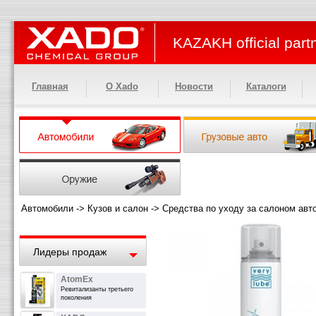
KAZAKH official part
Главная
О Xado
Новости
Каталоги
Автомобили
->
Кузов и салон
->
Средства по уходу за салоном авт
Лидеры продаж
AtomEx
Ревитализанты третьего
поколения