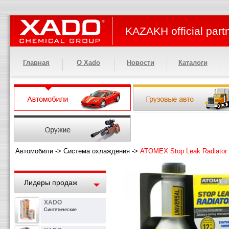
KAZAKH official part
Главная
О Xado
Новости
Каталоги
Автомобили
->
Система охлаждения
->
ATOMEX Stop Leak Radiator
Лидеры продаж
XADO
Синтетические