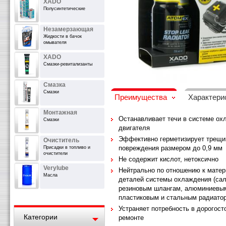
XADO
Полусинтетические
Незамерзающая
Жидкости в бачок
омывателя
XADO
Смазки-ревитализанты
Смазка
Смазки
Преимущества
Характери
Монтажная
Останавливает течи в системе ох
Смазки
двигателя
Эффективно герметизирует трещи
Очиститель
повреждения размером до 0,9 мм
Присадки в топливо и
очистители
Не содержит кислот, нетоксично
Verylube
Нейтрально по отношению к мате
Масла
деталей системы охлаждения (сал
резиновым шлангам, алюминиевы
пластиковым и стальным радиато
Устраняет потребность в дорогос
Категории
ремонте