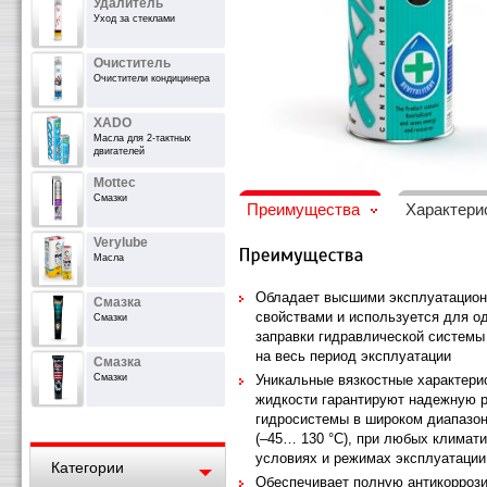
Удалитель
Уход за стеклами
Очиститель
Очистители кондицинера
XADO
Масла для 2-тактных
двигателей
Mottec
Смазки
Преимущества
Характери
Verylube
Масла
Обладает высшими эксплуатацио
Смазка
свойствами и используется для о
Смазки
заправки гидравлической системы
на весь период эксплуатации
Смазка
Уникальные вязкостные характери
Смазки
жидкости гарантируют надежную 
гидросистемы в широком диапазон
(–45… 130 °С), при любых климат
условиях и режимах эксплуатации
Категории
Обеспечивает полную антикорроз