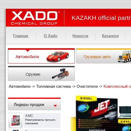
KAZAKH official part
Главная
О Xado
Новости
Каталоги
Автомобили
->
Топливная система
->
Очистители
->
Комплексный о
Лидеры продаж
АМС
Ревитализанты третьего
поколения