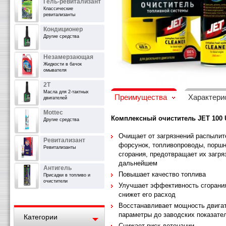
Гель-ревитализант
Классические
ревитализанты
Кондиционер
Другие средства
Незамерзающая
Жидкости в бачок
омывателя
2T
Масла для 2-тактных
Преимущества
Характери
двигателей
Mottec
Комплексный очиститель JET 100 U
Другие средства
Очищает от загрязнений распылит
Ревитализант
форсунок, топливопроводы, поршн
Ревитализанты
сгорания, предотвращает их загря
дальнейшем
Антигель
Повышает качество топлива
Присадки в топливо и
очистители
Улучшает эффективность сгорания
снижет его расход
Восстанавливает мощность двигат
параметры до заводских показате
Категории
Снижает риск детонации