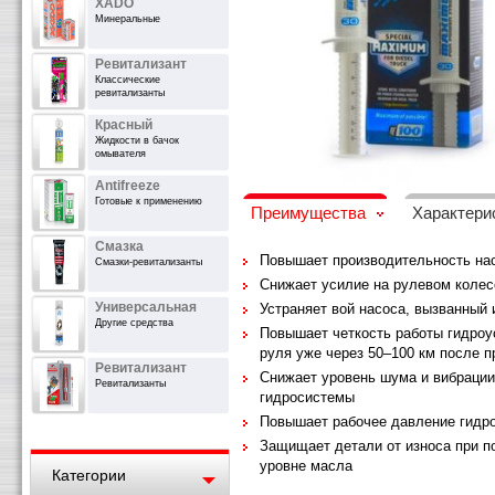
XADO
Минеральные
Ревитализант
Классические
ревитализанты
Красный
Жидкости в бачок
омывателя
Antifreeze
Готовые к применению
Преимущества
Характери
Смазка
Повышает производительность на
Смазки-ревитализанты
Снижает усилие на рулевом колес
Универсальная
Устраняет вой насоса, вызванный
Другие средства
Повышает четкость работы гидро
руля уже через 50–100 км после 
Ревитализант
Снижает уровень шума и вибрации
Ревитализанты
гидросистемы
Повышает рабочее давление гидр
Защищает детали от износа при 
уровне масла
Категории