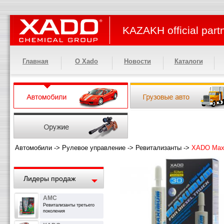
KAZAKH official part
Главная
О Xado
Новости
Каталоги
Автомобили
->
Рулевое управление
->
Ревитализанты
->
XADO Maxi
Лидеры продаж
AMC
Ревитализанты третьего
поколения