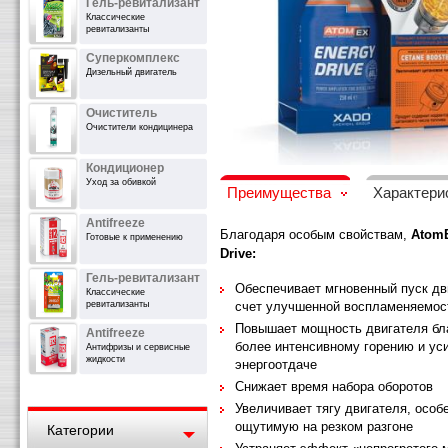
Гель-ревитализант
Классические
ревитализанты
Суперкомплекс
Дизельный двигатель
Очиститель
Очистители кондицинера
Кондиционер
Уход за обивкой
Преимущества
Характери
Antifreeze
Благодаря особым свойствам,
Atom
Готовые к применению
Drive:
Гель-ревитализант
Обеспечивает мгновенный пуск дв
Классические
ревитализанты
счет улучшенной воспламеняемос
Повышает мощность двигателя бл
Antifreeze
более интенсивному горению и ус
Антифризы и сервисные
жидкости
энергоотдаче
Снижает время набора оборотов
Увеличивает тягу двигателя, особ
ощутимую на резком разгоне
Категории