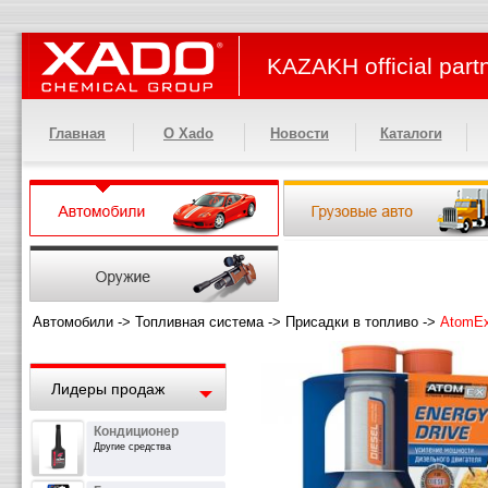
KAZAKH official part
Главная
О Xado
Новости
Каталоги
Автомобили
->
Топливная система
->
Присадки в топливо
->
AtomEx 
Лидеры продаж
Кондиционер
Другие средства