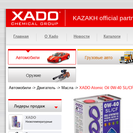
KAZAKH official part
Главная
О Xado
Новости
Каталоги
Автомобили
->
Двигатель
->
Масла
->
XADO Atomic Oil 0W-40 SL/C
Лидеры продаж
XADO
Низкотемпературные