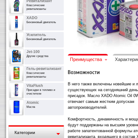
Ревитализант
Классические
ревитализанты
XADO
Бензиновый двигатель
Усилитель
Бензиновый двигатель
Jet-100
Другие средства
Преимущества
Характери
Гель-ревитализант
Классические
ревитализанты
В него также включены новейшие и 
VitaFlush
существующих на сегодняшний день
Присадки в топливо и
очистители
присадок. Масло XADO Atomic Oil 0
отвечает самым жестким допускам
Atomic
автопроизводителей.
Масла
Комфортность, динамичность и мощн
будут поддержаны на высшем уровн
работе запатентованной формулы ат
Категории
ревитализанта, входящего в состав