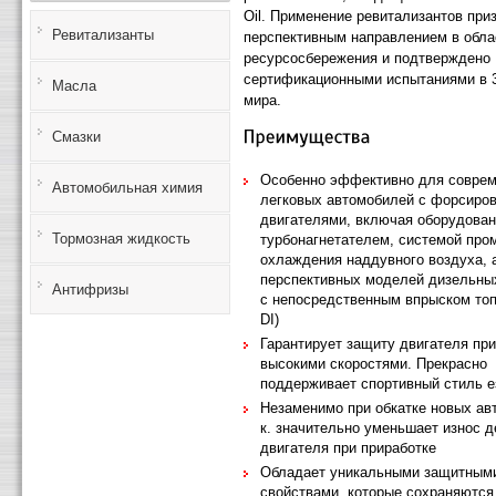
Oil. Применение ревитализантов при
Ревитализанты
перспективным направлением в облас
ресурсосбережения и подтверждено
сертификационными испытаниями в 3
Масла
мира.
Смазки
Особенно эффективно для совре
Автомобильная химия
легковых автомобилей с форсиро
двигателями, включая оборудова
Тормозная жидкость
турбонагнетателем, системой про
охлаждения наддувного воздуха, 
перспективных моделей дизельны
Антифризы
с непосредственным впрыском топ
DI)
Гарантирует защиту двигателя при
высокими скоростями. Прекрасно
поддерживает спортивный стиль 
Незаменимо при обкатке новых авт
к. значительно уменьшает износ 
двигателя при приработке
Обладает уникальными защитным
свойствами, которые сохраняются