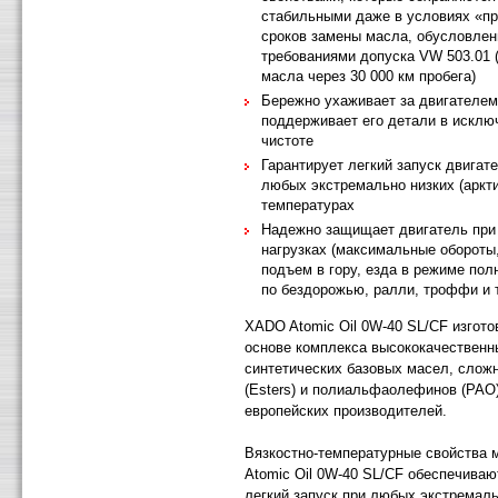
стабильными даже в условиях «п
сроков замены масла, обусловле
требованиями допуска VW 503.01 
масла через 30 000 км пробега)
Бережно ухаживает за двигателем
поддерживает его детали в исклю
чистоте
Гарантирует легкий запуск двигат
любых экстремально низких (аркт
температурах
Надежно защищает двигатель при
нагрузках (максимальные обороты,
подъем в гору, езда в режиме пол
по бездорожью, ралли, троффи и т.
XADO Atomic Oil 0W-40 SL/CF изгото
основе комплекса высококачественн
синтетических базовых масел, слож
(Esters) и полиальфаолефинов (РАО
европейских производителей.
Вязкостно-температурные свойства
Atomic Oil 0W-40 SL/CF обеспечиваю
легкий запуск при любых экстремаль