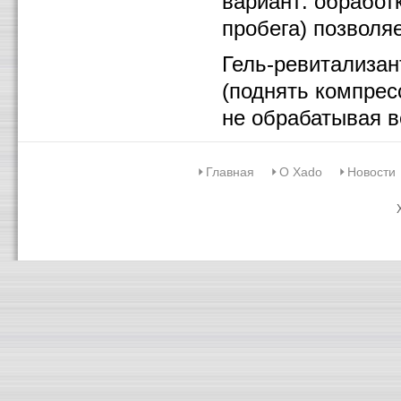
вариант: обработк
пробега) позволя
Гель-ревитализан
(поднять компрес
не обрабатывая в
Главная
О Xado
Новости