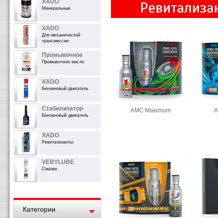
XADO
Минеральные
XADO
Для механической
трансмиссии
Промывочное
Промывочное масло
XADO
Бензиновый двигатель
Стабилизатор
AMC Maximum
А
Бензиновый двигатель
XADO
Ревитализанты
VERYLUBE
Смазки
Категории