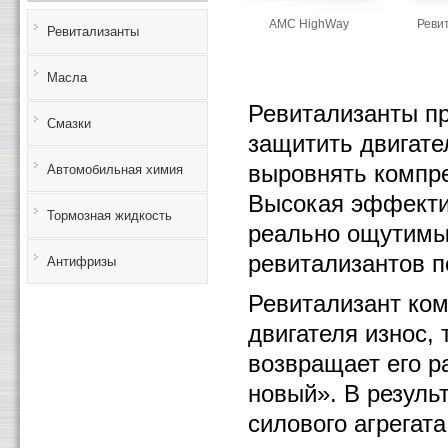
АМС HighWay
Ревит
Ревитализанты
Масла
Ревитализанты пр
Смазки
защитить двигате
выровнять компре
Автомобильная химия
Высокая эффектив
Тормозная жидкость
реально ощутимы
ревитализантов п
Антифризы
Ревитализант ко
двигателя износ,
возвращает его р
новый». В резуль
силового агрегата