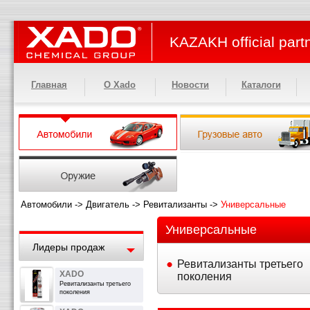
KAZAKH official part
Главная
О Xado
Новости
Каталоги
Автомобили
->
Двигатель
->
Ревитализанты
->
Универсальные
Универсальные
Лидеры продаж
Ревитализанты третьего
XADO
поколения
Ревитализанты третьего
поколения