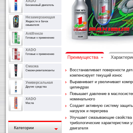
XADO
Бензиновый двигатель
Незамерзающая
Жидкости в бачок
омывателя
Antifreeze
Готовые к применению
XADO
Готовые к применению
Преимущества
Характери
Смазка
Восстанавливает поверхности дет
Смазки-ревитализанты
компенсирует текущий износ
Выравнивает и увеличивает компр
Универсальная
цилиндрах
Другие средства
Повышает давление в маслосисте
XADO
номинального
Масла
Создает активную систему защиты
нагрузок и перегрева
Улучшает смазывающие свойства 
трибологические характеристики у
Категории
двигателя