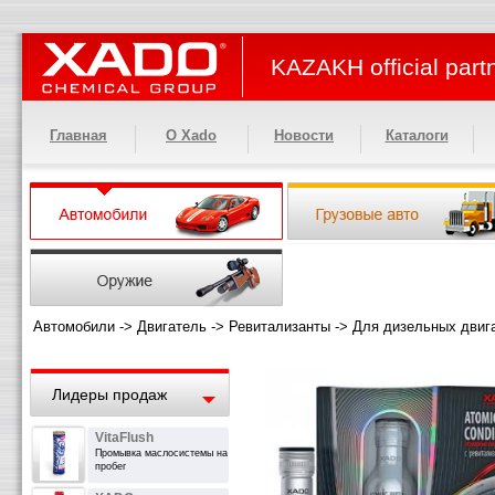
KAZAKH official part
Главная
О Xado
Новости
Каталоги
Автомобили
->
Двигатель
->
Ревитализанты
->
Для дизельных двиг
Лидеры продаж
VitaFlush
Промывка маслосистемы на
пробег