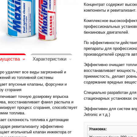
Концентрат cодержит выс
компоненты и ревитализант.
Комплексное высокоэффект
профессиональных установо
бензиновых двигателей.
По эффективности действи
препараты для профессион
производителей средств ав
мущества
Характеристики
Эффективно очищает топлив
восстанавливает мощность 
ро удаляет все виды загрязнений и
приемистость, делает ровн
жений из топливной системы
содержание вредных вещест
ает впускные клапаны, форсунки и
ру сгорания
Специально разработан для
печивает точную дозировку впрыска
стационарных установках о
ива, восстанавливает факел распыла и
мизирует процесс сгорания, способствует
Эффективен для систем впры
омии топлива.
Jetronic и т.д.)
ает склонность топлива к детонации
одаря ревитализанту эффективно
Упаковка:
щает игольчатый клапан инжектора от