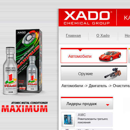
KA
Главная
О Xado
Но
Автомобили
->
Двигатель
->
Очистите
Лидеры продаж
АМС
Ревитализанты третьего
поколения