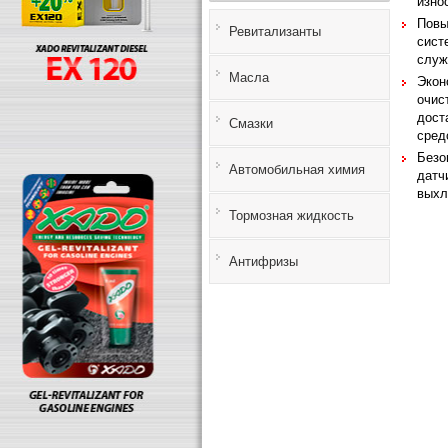
изно
Повы
Ревитализанты
сист
служ
Масла
Экон
очис
дост
Смазки
сред
Безо
Автомобильная химия
датч
выхл
Тормозная жидкость
Антифризы