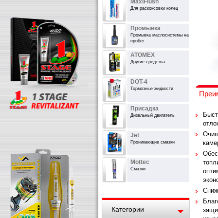
MaxiFlush
Для раскоксовки колец
Промывка
Промывка маслосистемы на
пробег
ATOMEX
Другие средства
DOT-4
Тормозные жидкости
Преи
Присадка
Быст
Дизельный двигатель
отло
Очищ
Jet
каме
Проникающие смазки
Обес
Mottec
топл
Смазки
опти
экон
Сниж
Благ
Категории
защи