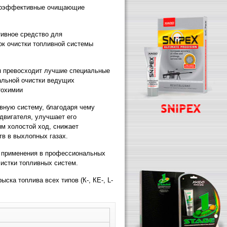
окоэффективные очищающие
ивное средство для
к очистки топливной системы
я превосходит лучшие специальные
альной очистки ведущих
тохимии
ную систему, благодаря чему
двигателя, улучшает его
ым холостой ход, снижает
в в выхлопных газах.
 применения в профессиональных
чистки топливных систем.
ска топлива всех типов (К-, КЕ-, L-