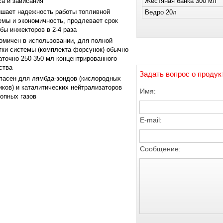
са и зависания
Жестяная банка 300 мл
шает надежность работы топливной
Ведро 20л
емы и экономичность, продлевает срок
бы инжекторов в 2-4 раза
омичен в использовании, для полной
тки системы (комплекта форсунок) обычно
аточно 250-350 мл концентрированного
ства
Задать вопрос о продук
пасен для лямбда-зондов (кислородных
иков) и каталитических нейтрализаторов
Имя:
опных газов
E-mail:
Сообщение: