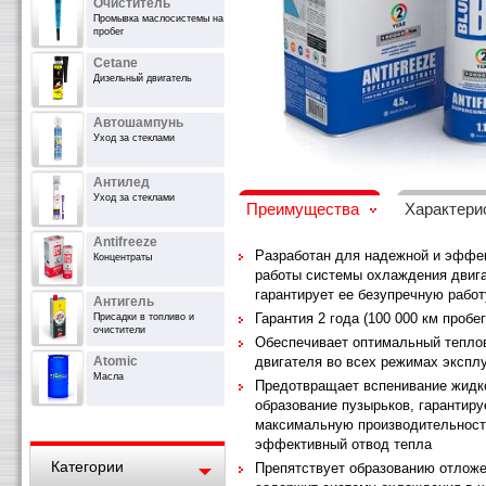
Очиститель
Промывка маслосистемы на
пробег
Cetane
Дизельный двигатель
Автошампунь
Уход за стеклами
Антилед
Уход за стеклами
Преимущества
Характери
Antifreeze
Разработан для надежной и эффе
Концентраты
работы системы охлаждения двига
гарантирует ее безупречную работ
Антигель
Гарантия 2 года (100 000 км пробег
Присадки в топливо и
очистители
Обеспечивает оптимальный тепло
Atomic
двигателя во всех режимах экспл
Масла
Предотвращает вспенивание жидк
образование пузырьков, гарантиру
максимальную производительност
эффективный отвод тепла
Категории
Препятствует образованию отложе