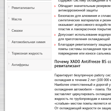
содержит систему охлаждения в ч
Обладает значительным резервом
Ревитализанты
антикоррозионной защиты
Безопасен для алюминия и сплаво
Масла
синтетических материалов и резин
оказывает агрессивного воздейств
пластик и лакокрасочное покрыти
Смазки
Допускает использование водопр
для приготовления охлаждающей 
Автомобильная химия
Благодаря ревитализанту защища
помпы системы охлаждения при в
Тормозная жидкость
повреждении или износе сальника
Антифризы
Гарантирует безупречную работу си
охлаждния в течение 2 лет (100 000 
Наиболее ответственный и дорогой 
охлаждения автомобиля – помпа. П
заставляет циркулировать охлажд
жидкость по трубопроводам и канал
«слабым» местом помпы является ег
От охлаждающей жидкости он защи