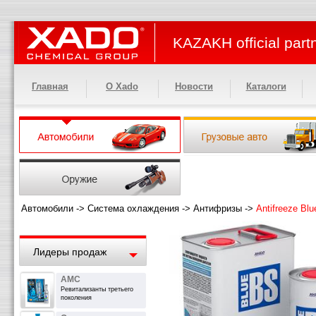
KAZAKH official part
Главная
О Xado
Новости
Каталоги
Автомобили
->
Система охлаждения
->
Антифризы
->
Antifreeze Bl
Лидеры продаж
АМС
Ревитализанты третьего
поколения