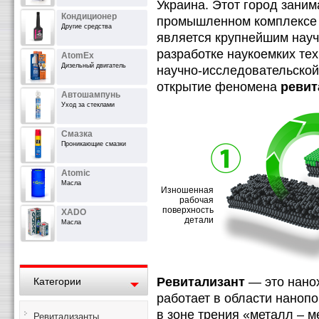
Украина. Этот город заним
Кондиционер
промышленном комплексе 
Другие средства
является крупнейшим науч
разработке наукоемких тех
AtomEx
Дизельный двигатель
научно-исследовательской
открытие феномена
ревит
Автошампунь
Уход за стеклами
Смазка
Проникающие смазки
Atomic
Масла
Изношенная
рабочая
поверхность
XADO
детали
Масла
Ревитализант
— это нано
Категории
работает в области наноп
в зоне трения «металл – м
Ревитализанты