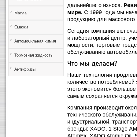
дальнейшего износа.
Реви
мире.
С 1999 года мы нач
Масла
продукцию для массового 
Смазки
Сегодня компания включае
и лабораторный центр, уч
Автомобильная химия
мощности, торговые предс
обслуживанию автомобиле
Тормозная жидкость
Антифризы
Наши технологии продлев
количество потребляемой 
этого экономится большое 
самым сохраняется окруж
Компания производит окол
технического обслуживани
индустриальной, транспор
бренды: ХАDО, 1 Stage АМ
AtomEx, XADO Atomic Oil, 